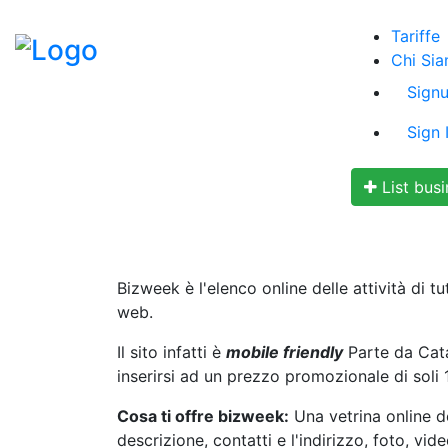
Tariffe
Chi Si
Sign
Sign 
List busi
Bizweek è l'elenco online delle attività di t
web.
Il sito infatti è
mobile friendly
Parte da Catan
inserirsi ad un prezzo promozionale di soli 1
Cosa ti offre bizweek:
Una vetrina online del
descrizione, contatti e l'indirizzo, foto, vid